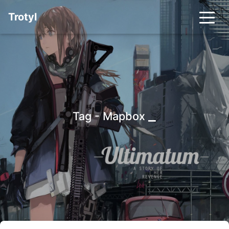
Trotyl
_
Tag - Mapbox