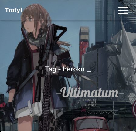
Trotyl
_
Tag - heroku