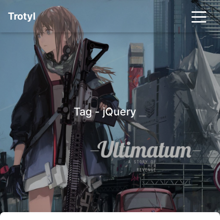
Trotyl
_
Tag - jQuery